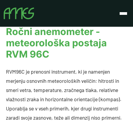
Izdelki
Ročni anemometer - meteorološka postaja RVM 96C
Ročni anemometer -
meteorološka postaja
RVM 96C
RVM96C je prenosni instrument, ki je namenjen
merjenju osnovnih meteoroloških veličin: hitrosti in
smeri vetra, temperature, zračnega tlaka, relativne
vlažnosti zraka in horizontalne orientacije (kompas).
Uporablja se v vseh primerih, kjer drugi instrumenti
zaradi svoje zasnove, teže ali dimenzij niso primerni.