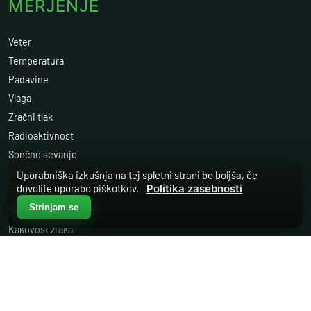
MERJENJE
Veter
Temperatura
Padavine
Vlaga
Zračni tlak
Radioaktivnost
Sončno sevanje
Vidljivost
Uporabniška izkušnja na tej spletni strani bo boljša, če
dovolite uporabo piškotkov.
Politika zasebnosti
Trenutno vreme
Strinjam se
Nivo vode
Kakovost zraka
OSTALO
Storitve