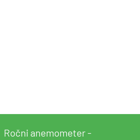
miljah/h, temperaturo pa v ºC ali ºF
Na podnožju instrumenta je standardni fotografski navoj,
s katerim RVM 96C lahko pritrdimo na stativ.
RVM96C je opremljen s prenosnim kovčkom.
Postaja ima tudi možnost prikaza podatkov na mobilnih
napravah povezanih preko bluetooth povezave.
Ročni anemometer -