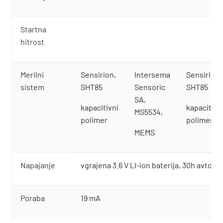
Startna
hitrost
Merilni
Sensirion,
Intersema
Sensirion,
sistem
SHT85
Sensoric
SHT85
SA,
kapacitivni
kapacitivn
MS5534,
polimer
polimer
MEMS
Napajanje
vgrajena 3.6 V LI-ion baterija, 30h avtono
Poraba
19 mA