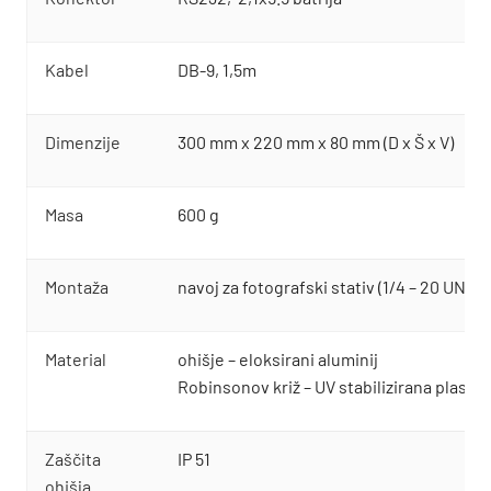
Kabel
DB-9, 1,5m
Dimenzije
300 mm x 220 mm x 80 mm (D x Š x V)
Masa
600 g
Montaža
navoj za fotografski stativ (1/4 – 20 UNC)
Material
ohišje – eloksirani aluminij
Robinsonov križ – UV stabilizirana plastik
Zaščita
IP 51
ohišja