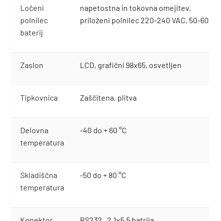
Ločeni
napetostna in tokovna omejitev,
polnilec
priloženi polnilec 220-240 VAC, 50-60 Hz, 
baterij
Zaslon
LCD, grafični 98x65, osvetljen
Tipkovnica
Zaščitena, plitva
Delovna
-40 do + 60 °C
temperatura
Skladiščna
-50 do + 80 °C
temperatura
Konektor
RS232, 2,1x5.5 batrija