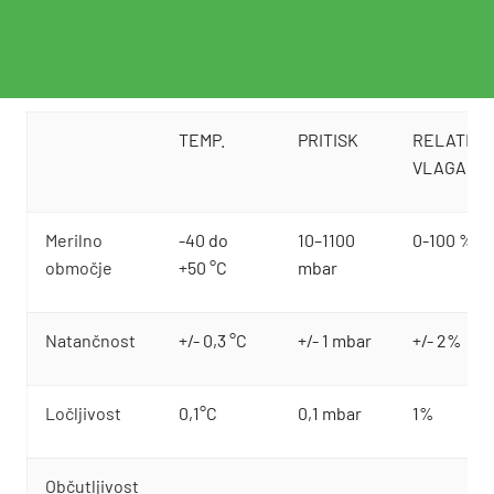
TEMP.
PRITISK
RELATIVN
VLAGA
Merilno
-40 do
10–1100
0-100 %R
območje
+50 °C
mbar
Natančnost
+/- 0,3 °C
+/- 1 mbar
+/- 2%
Ločljivost
0,1°C
0,1 mbar
1%
Občutljivost