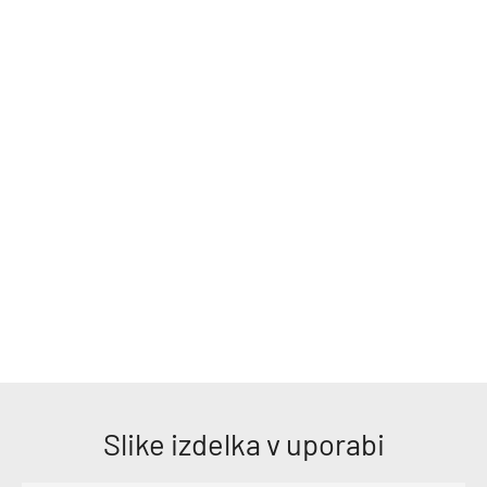
Kombinirani senzor temperature in vlage DTV 124
Temperaturni senzor DTZ 124
Vgrajen senzor zračnega tlaka
Postajo napaja vgrajena hermetično zatesnjena baterija.
Možno je tudi napajanje iz omrežja preko polnilca baterij ali
iz zunanje 12V baterije. Notranja baterija zagotavlja
napajanje vsaj 24h.
Slike izdelka v uporabi