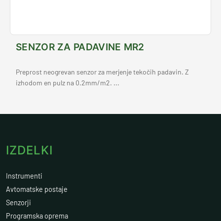
SENZOR ZA PADAVINE MR2
Preprost neogrevan senzor za merjenje tekočih padavin. Z
izhodom en pulz na 0.2mm/m2. ...
IZDELKI
Instrumenti
Avtomatske postaje
Senzorji
Programska oprema