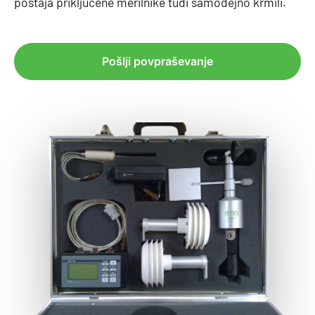
postaja priključene merilnike tudi samodejno krmili.
Pošlji povpraševanje