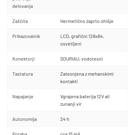
delovanja
Zaščita
Hermetično zaprto ohišje
Prikazovalnik
LCD, grafični 128x64,
osvetljeni
Konektorji
SOURIAU, vodotesni
Tastatura
Zatesnjena z mehanskimi
kontakti
Napajanje
Vgrajena baterija 12V ali
zunanji vir
Autonomija
24 h
Poraba
cca 15 mA