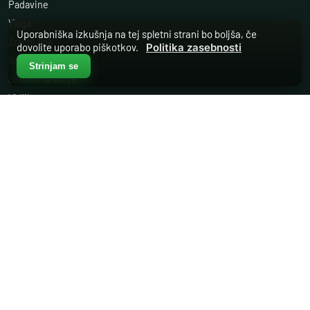
Padavine
Vlaga
Uporabniška izkušnja na tej spletni strani bo boljša, če
Zračni tlak
dovolite uporabo piškotkov.
Politika zasebnosti
Radioaktivnost
Strinjam se
Sončno sevanje
Vidljivost
Trenutno vreme
Nivo vode
Kakovost zraka
OSTALO
Storitve
Podpora
O nas
Reference
Kontakt