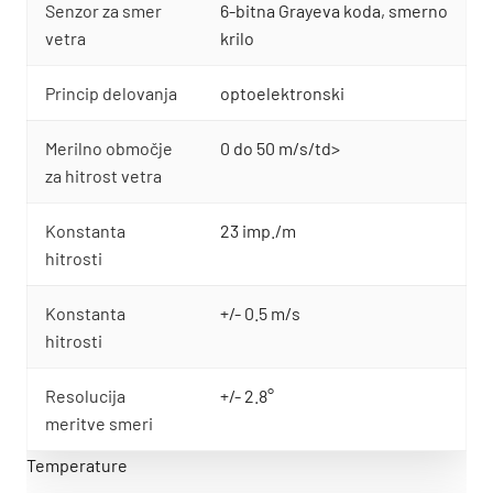
Senzor za smer
6-bitna Grayeva koda, smerno
vetra
krilo
Princip delovanja
optoelektronski
Merilno območje
0 do 50 m/s/td>
za hitrost vetra
Konstanta
23 imp./m
hitrosti
Konstanta
+/- 0.5 m/s
hitrosti
Resolucija
+/- 2.8°
meritve smeri
Temperature