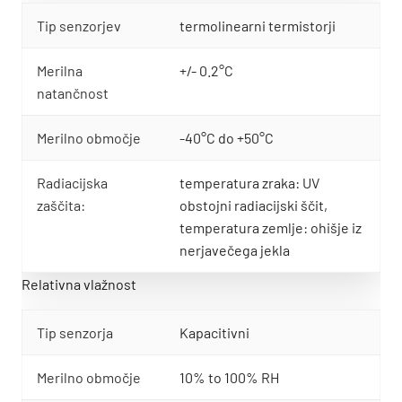
Tip senzorjev
termolinearni termistorji
Merilna
+/- 0.2°C
natančnost
Merilno območje
-40°C do +50°C
Radiacijska
temperatura zraka: UV
zaščita:
obstojni radiacijski ščit,
temperatura zemlje: ohišje iz
nerjavečega jekla
Relativna vlažnost
Tip senzorja
Kapacitivni
Merilno območje
10% to 100% RH