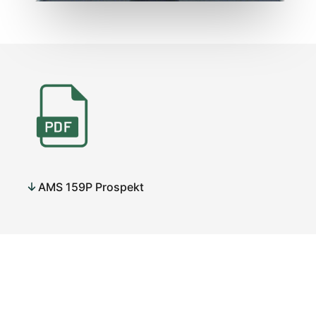
AMS 159P Prospekt
AMS 159P je avtomatska, računalniško krmiljena
meteorološka postaja majhnih dimenzij. Lahko se
uporablja kot prenosna meteorološka postaja za terenske