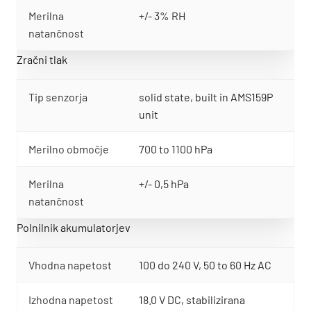
Merilna
+/- 3% RH
natančnost
Zračni tlak
Tip senzorja
solid state, built in AMS159P
unit
Merilno območje
700 to 1100 hPa
Merilna
+/- 0,5 hPa
natančnost
Polnilnik akumulatorjev
Vhodna napetost
100 do 240 V, 50 to 60 Hz AC
Izhodna napetost
18.0 V DC, stabilizirana