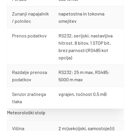
Zunanji napajalnik
napetostna in tokovna
/ polnilec
omejitev
Prenos podatkov
RS232, serijski, nastavljiva
hitrost, 8 bitov, 1 STOP bit,
brez parnosti (RS485 kot
opcija)
Razdalje prenosa
RS232: 25 m max, RS485:
podatkov
5000 m max
Senzor zračnega
vgrajen, točnost 0,5 mB
tlaka
Meteorološki stolp
Višina
2 m (sekcijski, samostoječi)