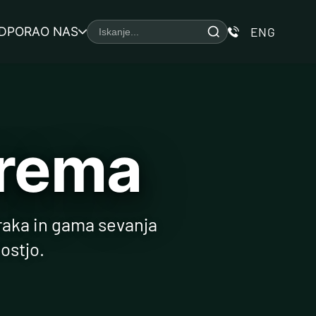
DPORA
O NAS
ENG
prema
raka in gama sevanja
ostjo.