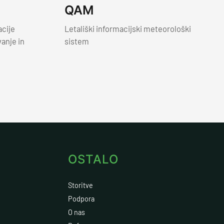
QAM
acije
Letališki informacijski meteorološki
vanje in
sistem
OSTALO
Storitve
Podpora
O nas