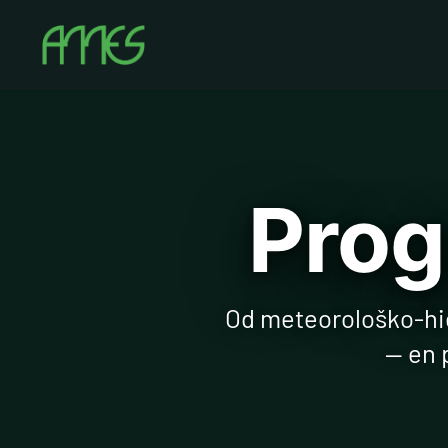
Prog
Od meteorološko-hid
— en 