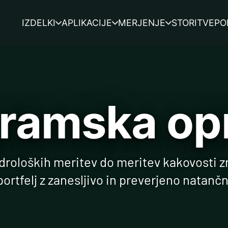
IZDELKI
APLIKACIJE
MERJENJE
STORITVE
PO
ramska o
roloških meritev do meritev kakovosti z
portfelj z zanesljivo in preverjeno natančn