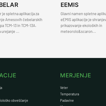
BELAR
EEMIS
 je spletna aplikacija za
Glavni namen spletne aplik
nje Amesovih čebelarskih
eEMIS aplikacije je shranje
ipa TCM-13 in TCM-13A.
prikazovanje ekoloških in
urejanje ...
meteorolo&scaron...
ACIJE
MERJENJE
ja
Veter
Temperatura
iološko obveščanje
Padavine