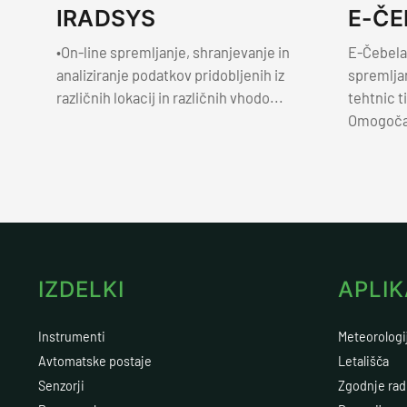
IRADSYS
E-ČE
•On-line spremljanje, shranjevanje in
E-Čebelar
analiziranje podatkov pridobljenih iz
spremlja
različnih lokacij in različnih vhodo...
tehtnic t
Omogoča 
IZDELKI
APLIK
Instrumenti
Meteorologi
Avtomatske postaje
Letališča
Senzorji
Zgodnje rad