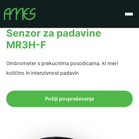
Izdelki
Senzor za padavine MR3H-F
Senzor za padavine
MR3H-F
Ombrometer s prekucnima posodicama, ki meri
količino in intenzivnost padavin
Pošlji povpraševanje