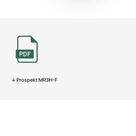
Prospekt MR3H-F
MR3H-F meri količino in intenziteto padavin. V jedru je
prekucno vedrce s posodicama kapacitete 5ml, kar
ustreza 0.1 mm padavin. Ko je ena posodica polna, se